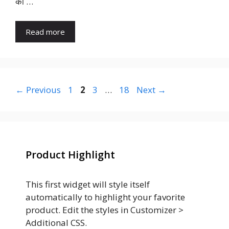
को …
Read more
Page
Page
Page
Page
←
Previous
1
2
3
…
18
Next
→
Product Highlight
This first widget will style itself
automatically to highlight your favorite
product. Edit the styles in Customizer >
Additional CSS.