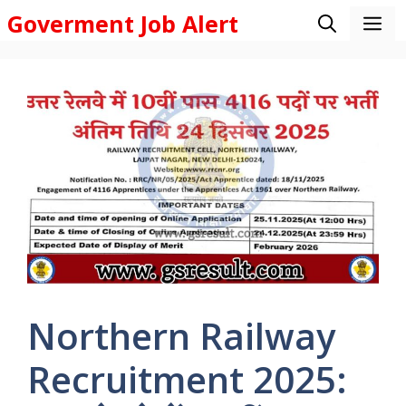
Skip
Goverment Job Alert
M
to
content
Northern Railway
Recruitment 2025: