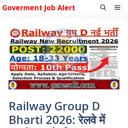
Skip
Goverment Job Alert
M
to
content
Railway Group D
Bharti 2026: रेलवे में