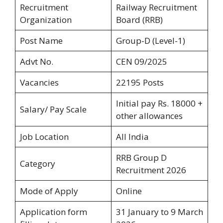
Recruitment
Railway Recruitment
Organization
Board (RRB)
Post Name
Group-D (Level-1)
Advt No.
CEN 09/2025
Vacancies
22195 Posts
Initial pay Rs. 18000 +
Salary/ Pay Scale
other allowances
Job Location
All India
RRB Group D
Category
Recruitment 2026
Mode of Apply
Online
Application form
31 January to 9 March