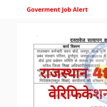
Skip
Goverment Job Alert
to
content