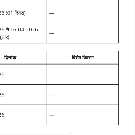
6 (01 दिवस)
—
6 से 16-04-2026
—
ुसार)
दिनांक
विशेष विवरण
26
—
26
—
26
—