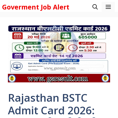
Skip
Goverment Job Alert
M
to
content
Rajasthan BSTC
Admit Card 2026: