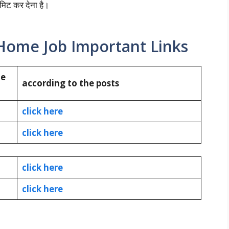
बमिट कर देना है।
Home Job Important Links
me
according to the posts
click here
click here
click here
click here