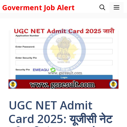
Skip
Goverment Job Alert
M
to
content
UGC NET Admit
Card 2025: यूजीसी नेट