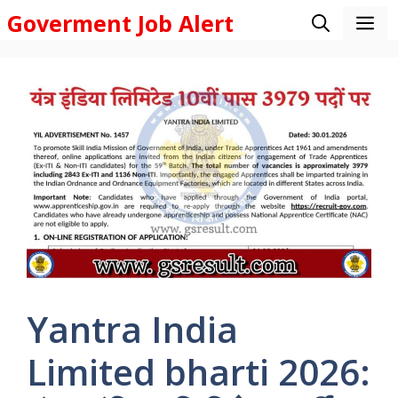
Skip
Goverment Job Alert
M
to
content
Yantra India
Limited bharti 2026: